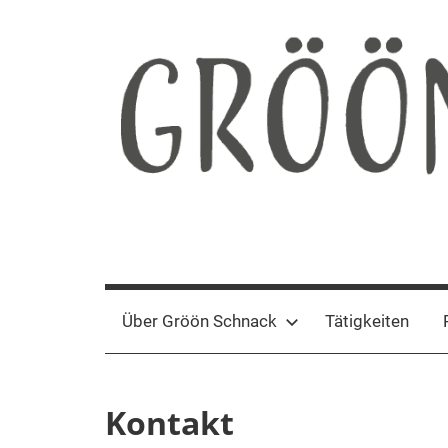
Zum
Inhalt
springen
Gröön
Nachhaltige
Kommunikation
Schnack
Über Gröön Schnack
Tätigkeiten
Kontakt