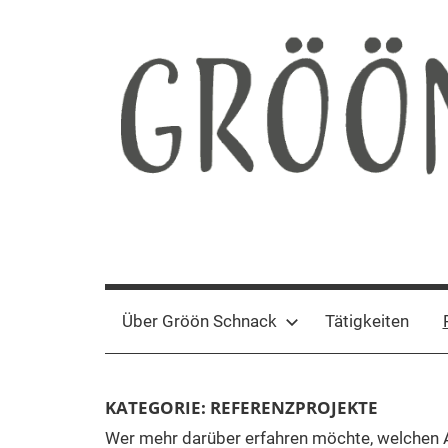
Zum
Inhalt
springen
Gröön
Nachhaltige
Kommunikation
Schnack
Über Gröön Schnack
Tätigkeiten
KATEGORIE:
REFERENZPROJEKTE
Wer mehr darüber erfahren möchte, welchen A