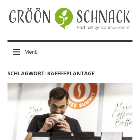
Zum
Inhalt
springen
Gröön
Nachhaltige
Kommunikation
Schnack
Menü
SCHLAGWORT:
KAFFEEPLANTAGE