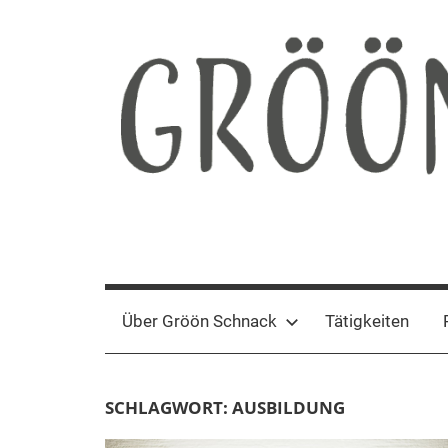
Zum
Inhalt
springen
Gröön
Nachhaltige
Kommunikation
Schnack
Über Gröön Schnack
Tätigkeiten
SCHLAGWORT:
AUSBILDUNG