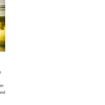
n
en
und