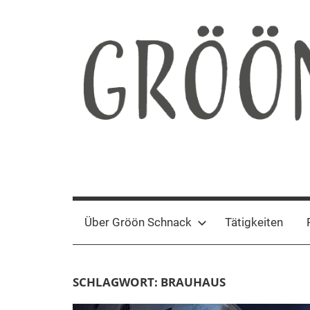
Zum
Inhalt
springen
Gröön
Nachhaltige
Kommunikation
Schnack
Über Gröön Schnack
Tätigkeiten
SCHLAGWORT:
BRAUHAUS