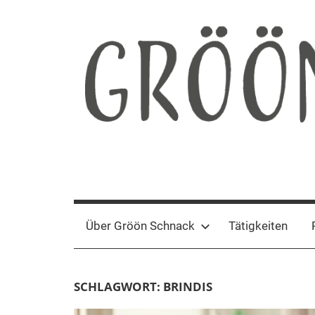
Zum
Inhalt
springen
Gröön
Nachhaltige
Kommunikation
Schnack
Über Gröön Schnack
Tätigkeiten
SCHLAGWORT:
BRINDIS