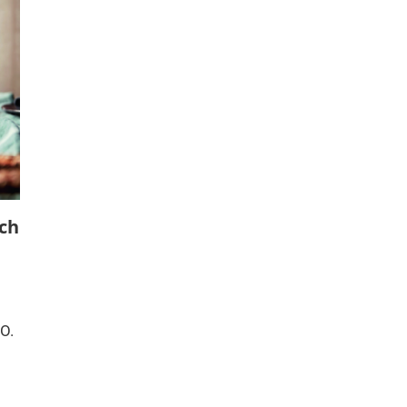
ich
O.