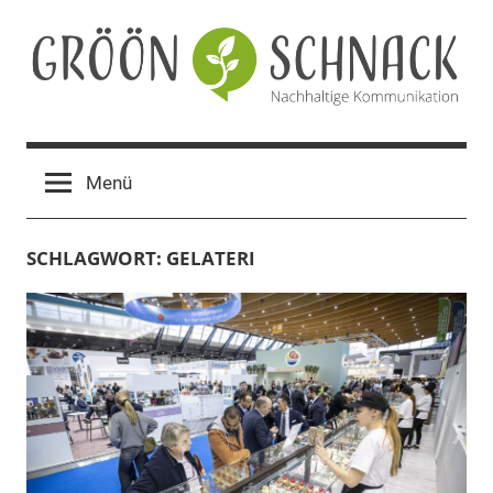
Zum
Inhalt
springen
Gröön
Nachhaltige
Kommunikation
Schnack
Menü
SCHLAGWORT:
GELATERI