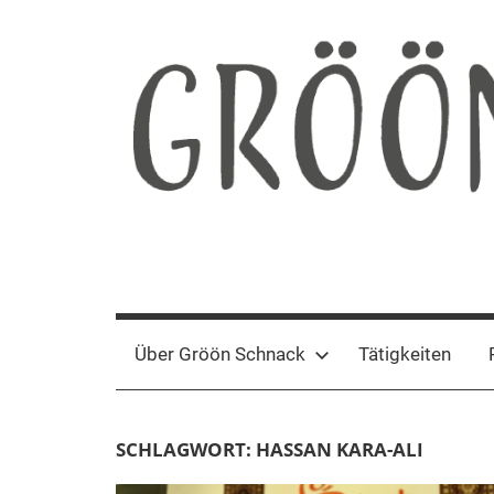
Zum
Inhalt
springen
Gröön
Nachhaltige
Kommunikation
Schnack
Über Gröön Schnack
Tätigkeiten
SCHLAGWORT:
HASSAN KARA-ALI