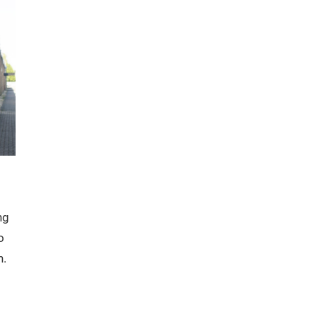
ng
o
n.