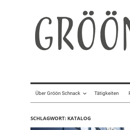
Zum
Inhalt
springen
Gröön
Nachhaltige
Kommunikation
Schnack
Über Gröön Schnack
Tätigkeiten
SCHLAGWORT:
KATALOG