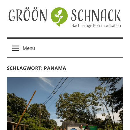
Zum
Inhalt
springen
Gröön
Nachhaltige
Kommunikation
Schnack
Menü
SCHLAGWORT:
PANAMA