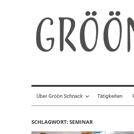
Zum
Inhalt
springen
Gröön
Nachhaltige
Kommunikation
Schnack
Über Gröön Schnack
Tätigkeiten
SCHLAGWORT:
SEMINAR