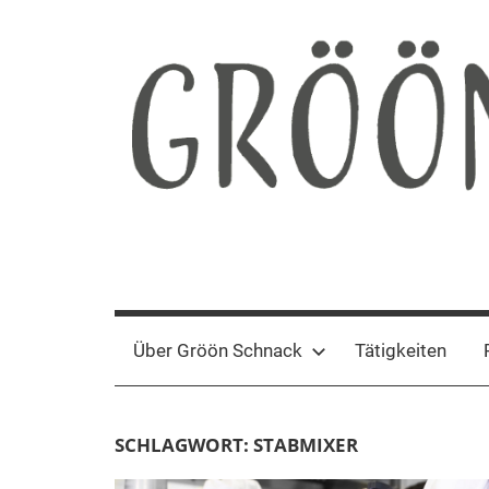
Zum
Inhalt
springen
Gröön
Nachhaltige
Kommunikation
Schnack
Über Gröön Schnack
Tätigkeiten
SCHLAGWORT:
STABMIXER