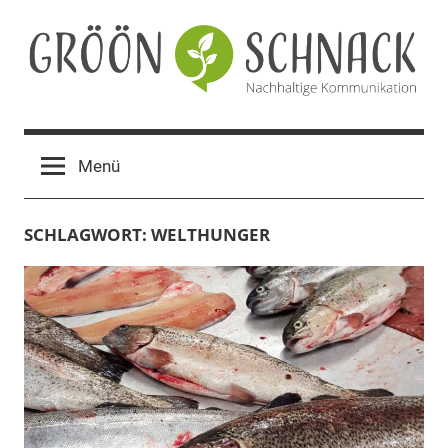
Zum
Inhalt
springen
Gröön
Nachhaltige
Kommunikation
Schnack
Menü
SCHLAGWORT:
WELTHUNGER