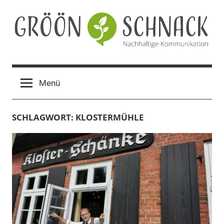
Zum
Inhalt
springen
Gröön
Nachhaltige
Kommunikation
Schnack
Menü
SCHLAGWORT:
KLOSTERMÜHLE