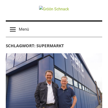
Zum
Inhalt
springen
Gröön
Nachhaltige
Kommunikation
Schnack
Menü
SCHLAGWORT:
SUPERMARKT