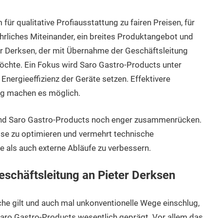
ür qualitative Profiausstattung zu fairen Preisen, für
ehrliches Miteinander, ein breites Produktangebot und
er Derksen, der mit Übernahme der Geschäftsleitung
chte. Ein Fokus wird Saro Gastro-Products unter
nergieeffizienz der Geräte setzen. Effektivere
ng machen es möglich.
und Saro Gastro-Products noch enger zusammenrücken.
esse zu optimieren und vermehrt technische
 als auch externe Abläufe zu verbessern.
schäftsleitung an Pieter Derksen
he gilt und auch mal unkonventionelle Wege einschlug,
Saro Gastro-Products wesentlich geprägt. Vor allem das