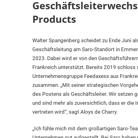
Geschäftsleiterwechse
Products
Walter Spangenberg scheidet zu Ende Juni al
30.
Carina
Pressemitteilungen
Juni
Geschäftsleitung am Saro-Standort in Emmeri
2023
2023. Dabei wird er von den Geschäftsführer
Frankreich unterstützt. Bereits 2019 schloss
Unternehmensgruppe Feedaxess aus Frankre
zusammen. „Mit seiner strategischen Vorgehen
des Postens als Geschäftsleiter. Wir setzen g
und sind mehr als zuversichtlich, dass er di
vertreten wird“, sagt Aloys de Charry.
„Ich fühle mich mit dem großartigen Saro-Tea
Unternehmen gut aufgestellt. Bei Saro haben