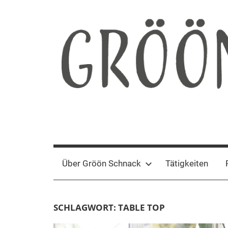
Zum
Inhalt
springen
Gröön
Nachhaltige
Kommunikation
Schnack
Über Gröön Schnack
Tätigkeiten
SCHLAGWORT:
TABLE TOP