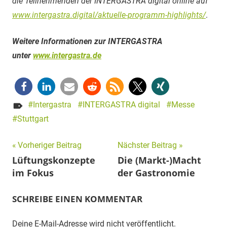
die Teilnehmenden der INTERGASTRA digital online auf
www.intergastra.digital/aktuelle-programm-highlights/
.
Weitere Informationen zur INTERGASTRA
unter
www.intergastra.de
Intergastra
INTERGASTRA digital
Messe
Stuttgart
Beitragsnavigation
Vorheriger Beitrag
Nächster Beitrag
Lüftungskonzepte
Die (Markt-)Macht
im Fokus
der Gastronomie
SCHREIBE EINEN KOMMENTAR
Deine E-Mail-Adresse wird nicht veröffentlicht.