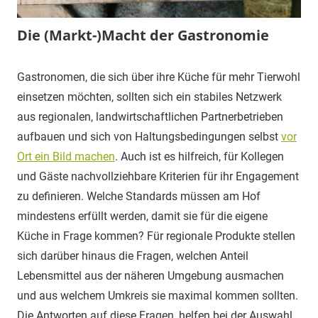
Die (Markt-)Macht der Gastronomie
2.
Carina
Gröön
Gastronomen, die sich über ihre Küche für mehr Tierwohl
April
Schnack
einsetzen möchten, sollten sich ein stabiles Netzwerk
2021
Blog
aus regionalen, landwirtschaftlichen Partnerbetrieben
aufbauen und sich von Haltungsbedingungen selbst
vor
Ort ein Bild machen
. Auch ist es hilfreich, für Kollegen
und Gäste nachvollziehbare Kriterien für ihr Engagement
zu definieren. Welche Standards müssen am Hof
mindestens erfüllt werden, damit sie für die eigene
Küche in Frage kommen? Für regionale Produkte stellen
sich darüber hinaus die Fragen, welchen Anteil
Lebensmittel aus der näheren Umgebung ausmachen
und aus welchem Umkreis sie maximal kommen sollten.
Die Antworten auf diese Fragen, helfen bei der Auswahl