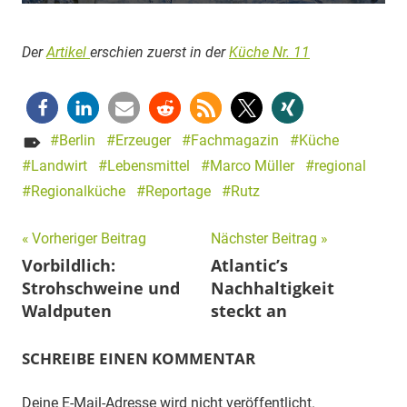
Der
Artikel
erschien zuerst in der
Küche Nr. 1
1
Berlin
Erzeuger
Fachmagazin
Küche
Landwirt
Lebensmittel
Marco Müller
regional
Regionalküche
Reportage
Rutz
Beitragsnavigation
Vorheriger Beitrag
Nächster Beitrag
Vorbildlich:
Atlantic’s
Strohschweine und
Nachhaltigkeit
Waldputen
steckt an
SCHREIBE EINEN KOMMENTAR
Deine E-Mail-Adresse wird nicht veröffentlicht.