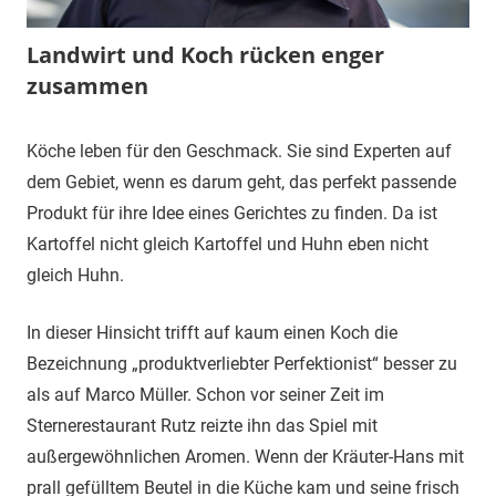
Landwirt und Koch rücken enger
zusammen
14.
Carina
Gröön
Köche leben für den Geschmack. Sie sind Experten auf
November
Schnack
dem Gebiet, wenn es darum geht, das perfekt passende
2019
Blog
,
Produkt für ihre Idee eines Gerichtes zu finden. Da ist
Referenzprojekte
Kartoffel nicht gleich Kartoffel und Huhn eben nicht
gleich Huhn.
In dieser Hinsicht trifft auf kaum einen Koch die
Bezeichnung „produktverliebter Perfektionist“ besser zu
als auf Marco Müller. Schon vor seiner Zeit im
Sternerestaurant Rutz reizte ihn das Spiel mit
außergewöhnlichen Aromen. Wenn der Kräuter-Hans mit
prall gefülltem Beutel in die Küche kam und seine frisch