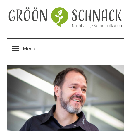
Zum
Inhalt
springen
Gröön
Nachhaltige
Kommunikation
Schnack
Menü