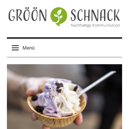
Zum
Inhalt
springen
Gröön
Nachhaltige
Kommunikation
Schnack
Menü