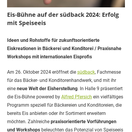
Eis-Bühne auf der südback 2024: Erfolg
mit Speiseeis
3.
Carina
Pressemitteilungen
Ideen und Rohstoffe für zukunftsorientierte
Oktober
Eiskreationen in Bäckerei und Konditorei / Praxisnahe
2024
Workshops mit internationalen Eisprofis
Am 26. Oktober 2024 eröffnet die
südback
, Fachmesse
für das Bäcker- und Konditorenhandwerk, und mit ihr
eine
neue Welt der Eisherstellung
. In Halle 9 präsentiert
die Eis-Bühne powered by
Alfred Pfersich
ein vielfältiges
Programm speziell für Bäckereien und Konditoreien, die
bereits Eis anbieten oder ihr Sortiment erweitern
möchten. Zahlreiche
praxisorientierte Vorführungen
und Workshops
beleuchten das Potenzial von Speiseeis