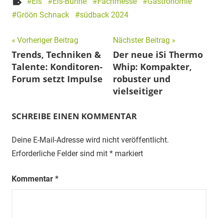
Eis
Eis-Bühne
Fachmesse
Gastronomie
Gröön Schnack
südback 2024
Beitragsnavigation
Vorheriger Beitrag
Nächster Beitrag
Trends, Techniken &
Der neue iSi Thermo
Talente: Konditoren-
Whip: Kompakter,
Forum setzt Impulse
robuster und
vielseitiger
SCHREIBE EINEN KOMMENTAR
Deine E-Mail-Adresse wird nicht veröffentlicht.
Erforderliche Felder sind mit
*
markiert
Kommentar
*