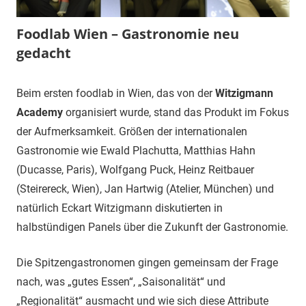
Foodlab Wien – Gastronomie neu
gedacht
20.
Carina
Gröön
Beim ersten foodlab in Wien, das von der
Witzigmann
Juni
Schnack
Academy
organisiert wurde, stand das Produkt im Fokus
2019
Blog
,
der Aufmerksamkeit. Größen der internationalen
Referenzprojekte
Gastronomie wie Ewald Plachutta, Matthias Hahn
(Ducasse, Paris), Wolfgang Puck, Heinz Reitbauer
(Steirereck, Wien), Jan Hartwig (Atelier, München) und
natürlich Eckart Witzigmann diskutierten in
halbstündigen Panels über die Zukunft der Gastronomie.
Die Spitzengastronomen gingen gemeinsam der Frage
nach, was „gutes Essen“, „Saisonalität“ und
„Regionalität“ ausmacht und wie sich diese Attribute