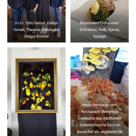
v.l.n.r.: Otto Geisel, Evelyn
Regionales Cross-over:
Geisel, Theresa Geisel und
Schnecke, Kalb, Spinat,
Gregor Emmel
Spargel
Heinz Reitbauer vom
Restaurant Steirereck
kredenzte das traditionell
österreichische Gericht
Beuschel als vegetarische