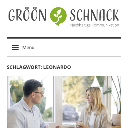
Zum
Inhalt
springen
Gröön
Nachhaltige
Kommunikation
Schnack
Menü
SCHLAGWORT:
LEONARDO