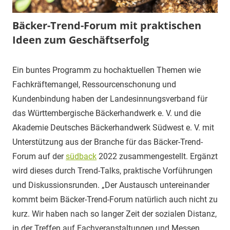
Bäcker-Trend-Forum mit praktischen
Ideen zum Geschäftserfolg
1.
Carina
Pressemitteilungen
Ein buntes Programm zu hochaktuellen Themen wie
August
Fachkräftemangel, Ressourcenschonung und
2022
Kundenbindung haben der Landesinnungsverband für
das Württembergische Bäckerhandwerk e. V. und die
Akademie Deutsches Bäckerhandwerk Südwest e. V. mit
Unterstützung aus der Branche für das Bäcker-Trend-
Forum auf der
südback
2022 zusammengestellt. Ergänzt
wird dieses durch Trend-Talks, praktische Vorführungen
und Diskussionsrunden. „Der Austausch untereinander
kommt beim Bäcker-Trend-Forum natürlich auch nicht zu
kurz. Wir haben nach so langer Zeit der sozialen Distanz,
in der Treffen auf Fachveranstaltungen und Messen