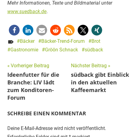
Mehr Informationen, Texte und Bildmaterial unter
www.suedback.de
.
Bäcker
Bäcker-Trend-Forum
Brot
Gastronomie
Gröön Schnack
südback
Beitragsnavigation
Vorheriger Beitrag
Nächster Beitrag
Ideenfutter für die
südback gibt Einblick
Branche: LIV lädt
in den aktuellen
zum Konditoren-
Kaffeemarkt
Forum
SCHREIBE EINEN KOMMENTAR
Deine E-Mail-Adresse wird nicht veröffentlicht.
Erforderliche Felder sind mit
*
markiert