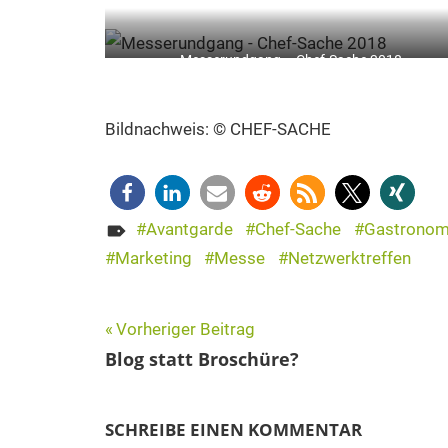
Messerundgang – Chef-Sache 2018
Bildnachweis: © CHEF-SACHE
Avantgarde
Chef-Sache
Gastronom
Marketing
Messe
Netzwerktreffen
Beitragsnavigation
Vorheriger Beitrag
Blog statt Broschüre?
SCHREIBE EINEN KOMMENTAR