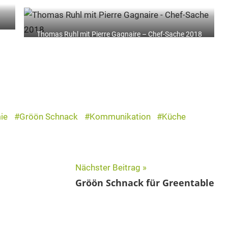
Thomas Ruhl mit Pierre Gagnaire – Chef-Sache 2018
ie
Gröön Schnack
Kommunikation
Küche
Nächster Beitrag
Gröön Schnack für Greentable