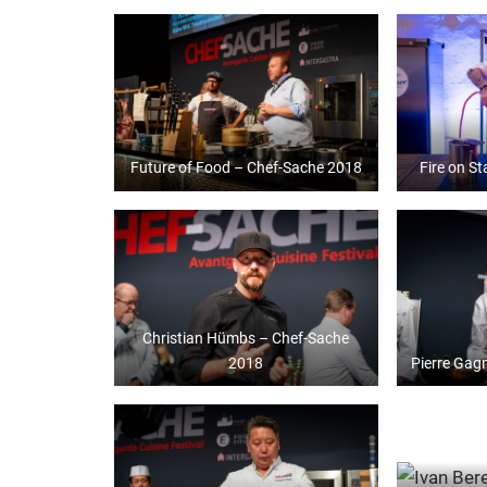
Future of Food – Chef-Sache 2018
Fire on S
Christian Hümbs – Chef-Sache
2018
Pierre Gag