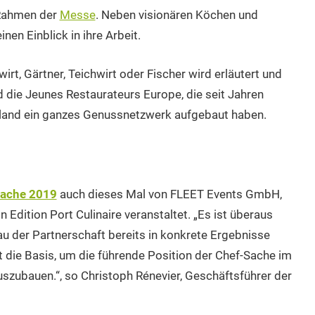
 Rahmen der
Messe
. Neben visionären Köchen und
en Einblick in ihre Arbeit.
t, Gärtner, Teichwirt oder Fischer wird erläutert und
d die Jeunes Restaurateurs Europe, die seit Jahren
hland ein ganzes Genussnetzwerk aufgebaut haben.
Sache 2019
auch dieses Mal von FLEET Events GmbH,
dition Port Culinaire veranstaltet. „Es ist überaus
bau der Partnerschaft bereits in konkrete Ergebnisse
st die Basis, um die führende Position der Chef-Sache im
szubauen.“, so Christoph Rénevier, Geschäftsführer der