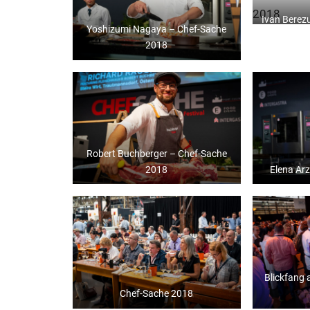
Ivan Berez
Yoshizumi Nagaya – Chef-Sache
2018
Robert Buchberger – Chef-Sache
2018
Elena Ar
Blickfang
Chef-Sache 2018