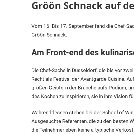
Gröön Schnack auf de
Vom 16. Bis 17. September fand die Chef-Sache
18.
Carina
Gröön
September
Schnack
Gröön Schnack.
2018
Blog
Am Front-end des kulinari
Die Chef-Sache in Düsseldorf, die bis vor zwei
Recht als Festival der Avantgarde Cuisine.
großen Geistern der Branche aufs Podium, um 
des Kochen zu inspirieren, sie in ihre Vision f
Währenddessen stehen bei der School of Win
Ausgesuchte Referenten, die zu den besten W
die Teilnehmer eben keine a-typische Verkost