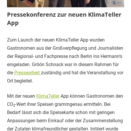
Pressekonferenz zur neuen KlimaTeller
App
12.
Carina
Gröön
Zum Launch der neuen KlimaTeller App wurden
Februar
Schnack
Gastronomen aus der Großverpflegung und Journalisten
2019
Blog
,
der Regional- und Fachpresse nach Berlin ins Hermann’s
Referenzprojekte
,
eingeladen. Gröön Schnack war in diesem Rahmen für
Tätigkeiten
die
Pressearbeit
zuständig und hat die Veranstaltung vor
Ort begleitet.
Mit der neuen
KlimaTeller
App können Gastronomen den
CO
-Wert ihrer Speisen grammgenau ermitteln. Bei
2
Bedarf lässt sich die Speisekarte schon mit geringen
Anpassungen beim Einkauf oder der Zusammenstellung
der Zutaten klimafreundlicher gestalten. Initiiert wurde