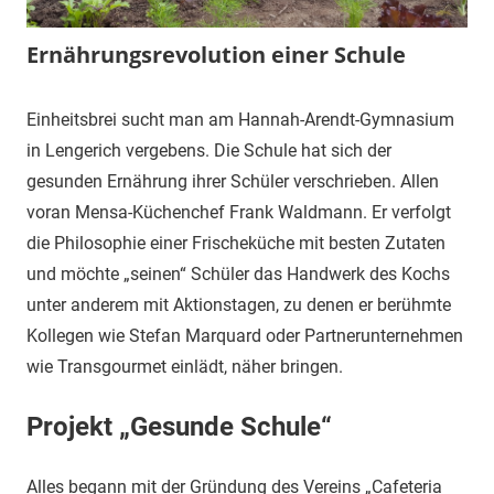
Ernährungsrevolution einer Schule
16.
Carina
Gröön
Einheitsbrei sucht man am Hannah-Arendt-Gymnasium
August
Schnack
in Lengerich vergebens. Die Schule hat sich der
2019
Blog
,
gesunden Ernährung ihrer Schüler verschrieben. Allen
Referenzprojekte
voran Mensa-Küchenchef Frank Waldmann. Er verfolgt
die Philosophie einer Frischeküche mit besten Zutaten
und möchte „seinen“ Schüler das Handwerk des Kochs
unter anderem mit Aktionstagen, zu denen er berühmte
Kollegen wie Stefan Marquard oder Partnerunternehmen
wie Transgourmet einlädt, näher bringen.
Projekt „Gesunde Schule“
Alles begann mit der Gründung des Vereins „Cafeteria