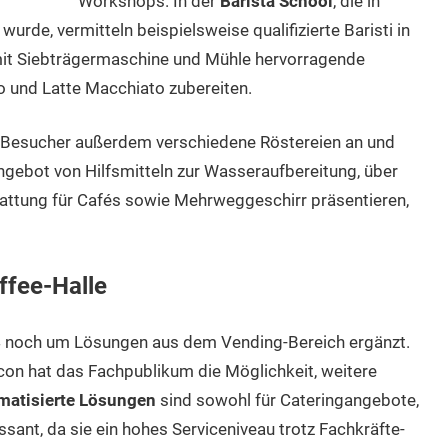
Workshops. In der
Barista School
, die in
urde, vermitteln beispielsweise qualifizierte Baristi in
mit Siebträgermaschine und Mühle hervorragende
o und Latte Macchiato zubereiten.
d Besucher außerdem verschiedene Röstereien an und
gebot von Hilfsmitteln zur Wasseraufbereitung, über
tattung für Cafés sowie Mehrweggeschirr präsentieren,
fee-Halle
4 noch um Lösungen aus dem Vending-Bereich ergänzt.
n hat das Fachpublikum die Möglichkeit, weitere
matisierte Lösungen
sind sowohl für Cateringangebote,
ssant, da sie ein hohes Serviceniveau trotz Fachkräfte-