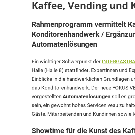
Kaffee, Vending und
Rahmenprogramm vermittelt Ka
13.
Carina
Pressemitteilungen
Konditorenhandwerk / Ergänzun
Dezember
2023
Automatenlösungen
Ein wichtiger Schwerpunkt der
INTERGASTR
Halle (Halle 8) stattfindet. Expertinnen und 
Einblicke in die handwerklichen Grundlagen 
das Konditorenhandwerk. Der neue FOKUS VE
vorgestellten
Automatenlösungen
soll es gr
sein, ein gewohnt hohes Serviceniveau zu halt
Gäste, Mitarbeitenden und Kundinnen sowie K
Showtime für die Kunst des Ka