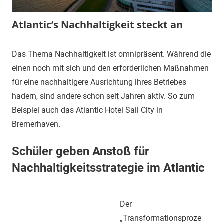
Atlantic’s Nachhaltigkeit steckt an
20.
Carina
Gröön
Das Thema Nachhaltigkeit ist omnipräsent. Während die
November
Schnack
einen noch mit sich und den erforderlichen Maßnahmen
2019
Blog
,
für eine nachhaltigere Ausrichtung ihres Betriebes
Referenzprojekte
hadern, sind andere schon seit Jahren aktiv. So zum
Beispiel auch das Atlantic Hotel Sail City in
Bremerhaven.
Schüler geben Anstoß für
Nachhaltigkeitsstrategie
im Atlantic
Der
„Transformationsproze