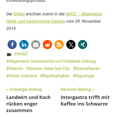
Entwicklungsprozess.“
Der
Artikel
erschien zuerst in der
AHGZ
– Allgemeine
Hotel- und Gastronomie-Zeitung
vom 09. November
2019
AHGZ
Allgemeine Gastronomie und Hotellerie Zeitung
Atlantic
Atlantic Hotel Sail City
Bremerhaven
Gröön Schnack
Nachhaltigkeit
Reportage
Beitragsnavigation
Vorheriger Beitrag
Nächster Beitrag
Landwirt und Koch
Intergastra trifft mit
rücken enger
Kaffee ins Schwarze
zusammen