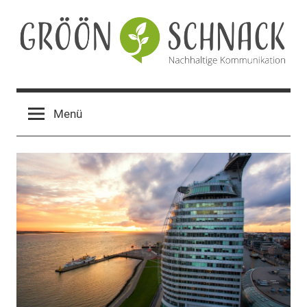
Zum
Inhalt
springen
Gröön
Nachhaltige
Kommunikation
Schnack
Menü